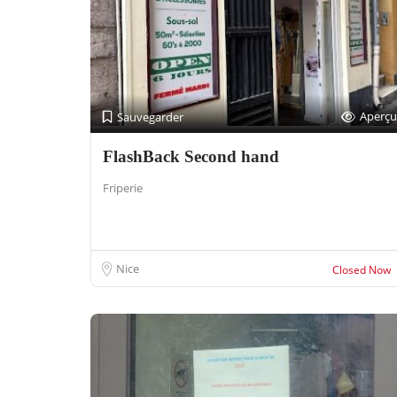
Aperçu
Sauvegarder
FlashBack Second hand
Friperie
Nice
Closed Now