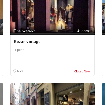
Aperçu
Sauvegarder
Bozar vintage
Friperie
Nice
Closed Now