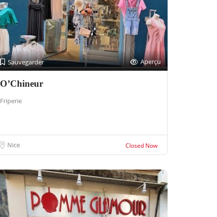
Aperçu
Sauvegarder
O’Chineur
Friperie
Nice
Closed Now