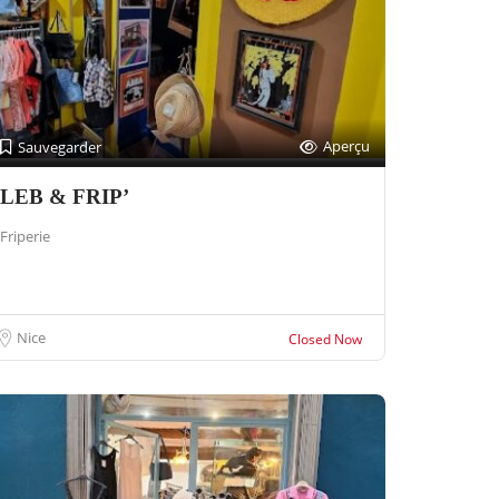
Aperçu
Sauvegarder
LEB & FRIP’
Friperie
Nice
Closed Now