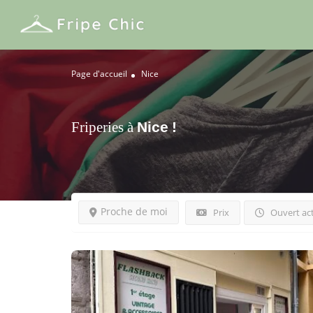
Page d'accueil
Nice
Friperies à
Nice
!
Proche de moi
Prix
Ouvert ac