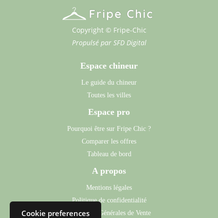
Copyright © Fripe-Chic
Propulsé par
SFD Digital
Espace chineur
Le guide du chineur
Toutes les villes
Espace pro
Pourquoi être sur Fripe Chic ?
Comparer les offres
Tableau de bord
A propos
Mentions légales
Politique de confidentialité
Cookie preferences
Conditions Générales de Vente