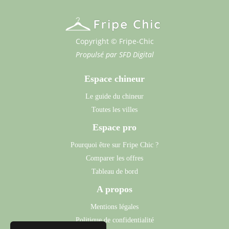
Copyright © Fripe-Chic
Propulsé par
SFD Digital
Espace chineur
Le guide du chineur
Toutes les villes
Espace pro
Pourquoi être sur Fripe Chic ?
Comparer les offres
Tableau de bord
A propos
Mentions légales
Politique de confidentialité