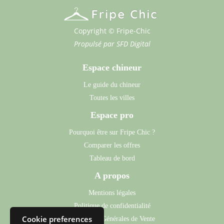
Copyright © Fripe-Chic
Propulsé par
SFD Digital
Espace chineur
Le guide du chineur
Toutes les villes
Espace pro
Pourquoi être sur Fripe Chic ?
Comparer les offres
Tableau de bord
A propos
Mentions légales
Politique de confidentialité
Cookie preferences
Conditions Générales de Vente