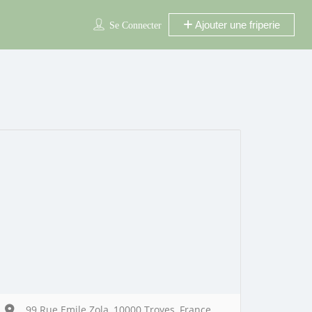
Ajouter une friperie
Se Connecter
99 Rue Emile Zola, 10000 Troyes, France