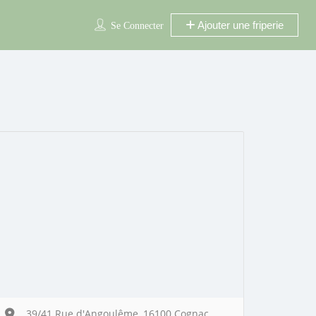
Ajouter une friperie
Se Connecter
39/41 Rue d'Angoulême, 16100 Cognac,