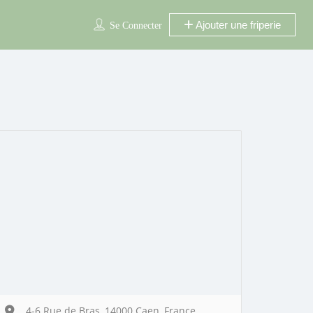
Ajouter une friperie
Se Connecter
4-6 Rue de Bras, 14000 Caen, France