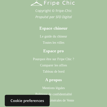
Copyright © Fripe-Chic
Propulsé par
SFD Digital
Espace chineur
Le guide du chineur
Toutes les villes
Espace pro
Pourquoi être sur Fripe Chic ?
Comparer les offres
Tableau de bord
A propos
Mentions légales
Politique de confidentialité
Cookie preferences
Conditions Générales de Vente