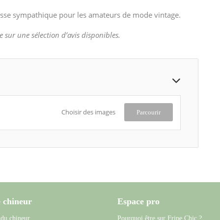
sse sympathique pour les amateurs de mode vintage.
e sur une sélection d’avis disponibles.
Choisir des images
Parcourir
 chineur
Espace pro
 du chineur
Pourquoi être sur Fripe Chic ?