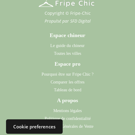
Copyright © Fripe-Chic
Propulsé par
SFD Digital
Espace chineur
Le guide du chineur
Toutes les villes
Espace pro
Pourquoi être sur Fripe Chic ?
Comparer les offres
Tableau de bord
A propos
Mentions légales
Politique de confidentialité
Cookie preferences
Conditions Générales de Vente