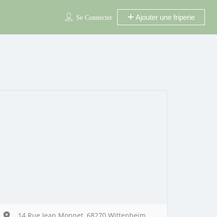
Ajouter une friperie
Se Connecter
14 Rue Jean Monnet, 68270 Wittenheim,