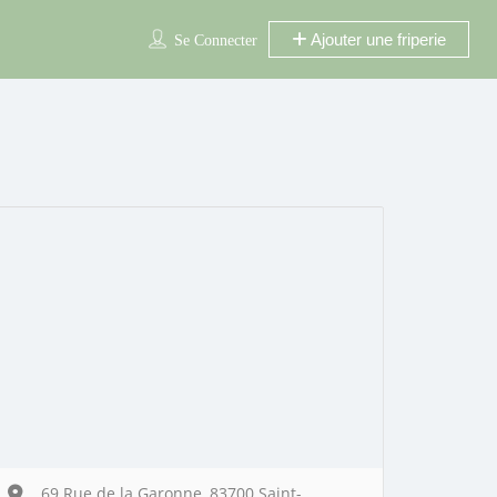
Ajouter une friperie
Se Connecter
69 Rue de la Garonne, 83700 Saint-