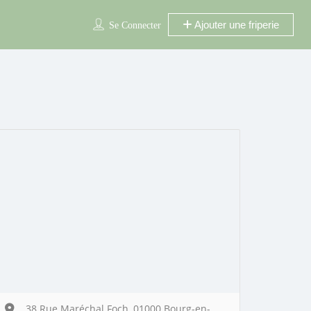
Ajouter une friperie
Se Connecter
38 Rue Maréchal Foch, 01000 Bourg-en-