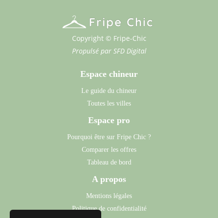
Copyright © Fripe-Chic
Propulsé par
SFD Digital
Espace chineur
Le guide du chineur
Toutes les villes
Espace pro
Pourquoi être sur Fripe Chic ?
Comparer les offres
Tableau de bord
A propos
Mentions légales
Politique de confidentialité