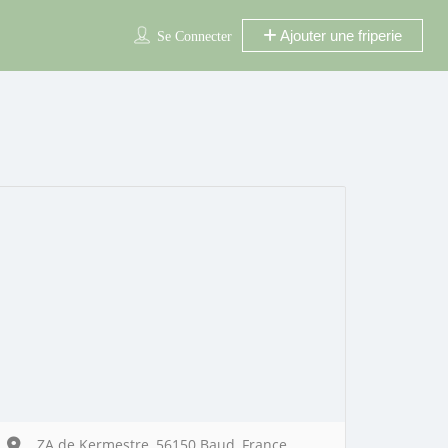
Ajouter une friperie
Se Connecter
ZA de Kermestre, 56150 Baud, France