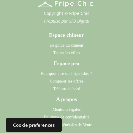
Copyright © Fripe-Chic
Propulsé par
SFD Digital
Espace chineur
Le guide du chineur
Toutes les villes
Espace pro
Pourquoi être sur Fripe Chic ?
Comparer les offres
Tableau de bord
A propos
Mentions légales
Politique de confidentialité
Cookie preferences
Conditions Générales de Vente