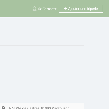
Ajouter une friperie
Se Connecter
674 Rte de Castres, 81990 Puygouzon,