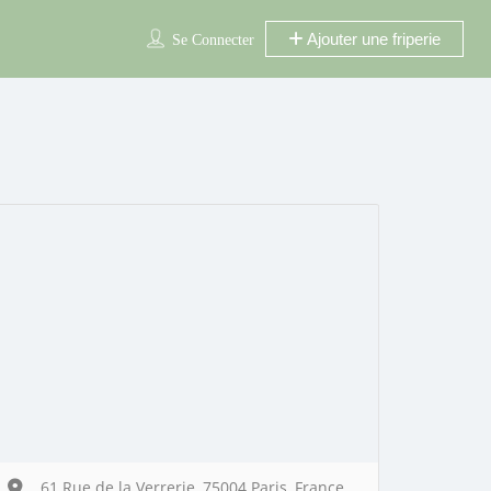
Ajouter une friperie
Se Connecter
61 Rue de la Verrerie, 75004 Paris, France