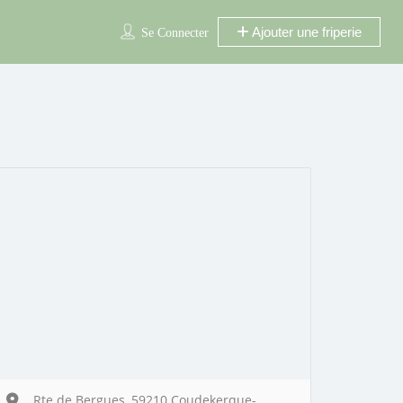
Ajouter une friperie
Se Connecter
Rte de Bergues, 59210 Coudekerque-