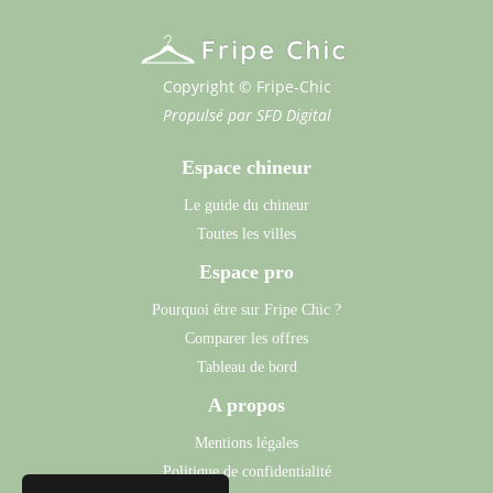
Copyright © Fripe-Chic
Propulsé par
SFD Digital
Espace chineur
Le guide du chineur
Toutes les villes
Espace pro
Pourquoi être sur Fripe Chic ?
Comparer les offres
Tableau de bord
A propos
Mentions légales
Politique de confidentialité